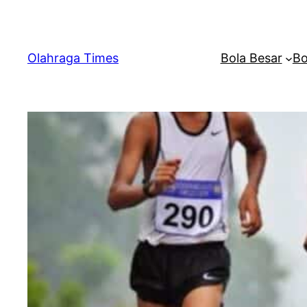
Skip
to
content
Olahraga Times
Bola Besar
Bo