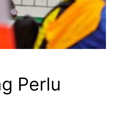
g Perlu