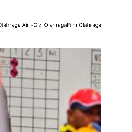
Olahraga Air
Gizi Olahraga
Film Olahraga