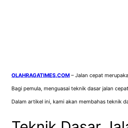
OLAHRAGATIMES.COM
– Jalan cepat merupaka
Bagi pemula, menguasai teknik dasar jalan cepa
Dalam artikel ini, kami akan membahas teknik da
Teknik Dasar Ja