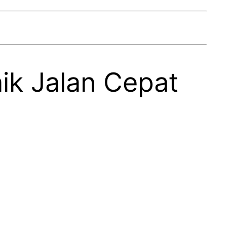
ik Jalan Cepat