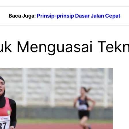
Baca Juga:
Prinsip-prinsip Dasar Jalan Cepat
tuk Menguasai Tekn