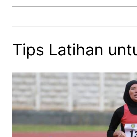
Tips Latihan un