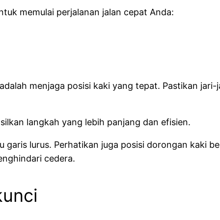
tuk memulai perjalanan jalan cepat Anda:
 adalah menjaga posisi kaki yang tepat. Pastikan jari
lkan langkah yang lebih panjang dan efisien.
 garis lurus. Perhatikan juga posisi dorongan kaki be
ghindari cedera.
kunci