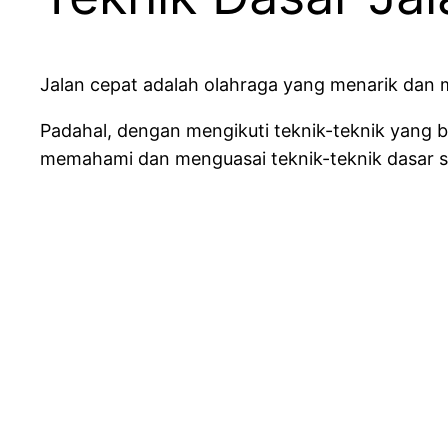
Jalan cepat adalah olahraga yang menarik dan 
Padahal, dengan mengikuti teknik-teknik yang b
memahami dan menguasai teknik-teknik dasar s