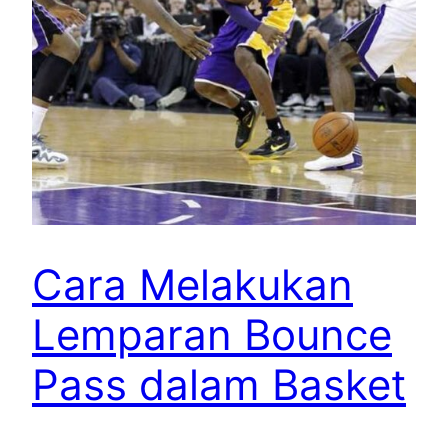
Cara Melakukan
Lemparan Bounce
Pass dalam Basket