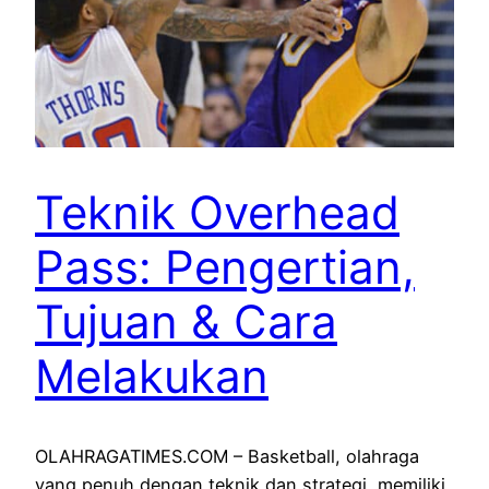
Teknik Overhead
Pass: Pengertian,
Tujuan & Cara
Melakukan
OLAHRAGATIMES.COM – Basketball, olahraga
yang penuh dengan teknik dan strategi, memiliki