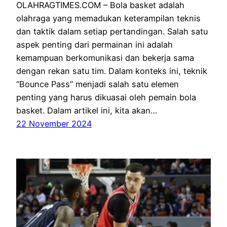
OLAHRAGTIMES.COM – Bola basket adalah
olahraga yang memadukan keterampilan teknis
dan taktik dalam setiap pertandingan. Salah satu
aspek penting dari permainan ini adalah
kemampuan berkomunikasi dan bekerja sama
dengan rekan satu tim. Dalam konteks ini, teknik
“Bounce Pass” menjadi salah satu elemen
penting yang harus dikuasai oleh pemain bola
basket. Dalam artikel ini, kita akan…
22 November 2024