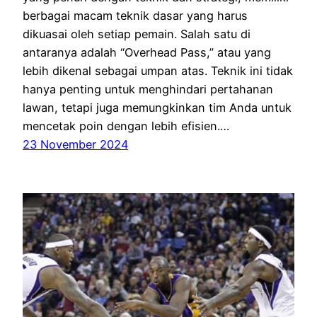
berbagai macam teknik dasar yang harus
dikuasai oleh setiap pemain. Salah satu di
antaranya adalah “Overhead Pass,” atau yang
lebih dikenal sebagai umpan atas. Teknik ini tidak
hanya penting untuk menghindari pertahanan
lawan, tetapi juga memungkinkan tim Anda untuk
mencetak poin dengan lebih efisien.…
23 November 2024