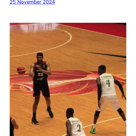
25 November 2024