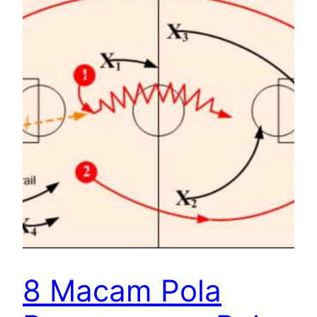
8 Macam Pola