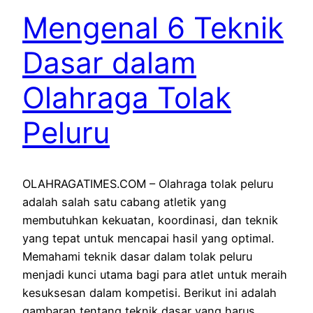
Mengenal 6 Teknik
Dasar dalam
Olahraga Tolak
Peluru
OLAHRAGATIMES.COM – Olahraga tolak peluru
adalah salah satu cabang atletik yang
membutuhkan kekuatan, koordinasi, dan teknik
yang tepat untuk mencapai hasil yang optimal.
Memahami teknik dasar dalam tolak peluru
menjadi kunci utama bagi para atlet untuk meraih
kesuksesan dalam kompetisi. Berikut ini adalah
gambaran tentang teknik dasar yang harus