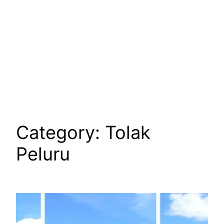
Category:
Tolak
Peluru