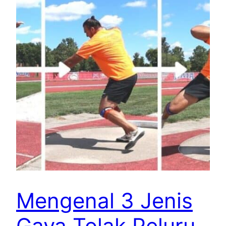
Mengenal 3 Jenis
Gaya Tolak Peluru