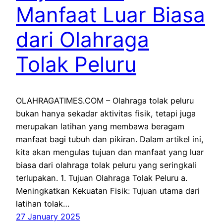
Manfaat Luar Biasa
dari Olahraga
Tolak Peluru
OLAHRAGATIMES.COM – Olahraga tolak peluru
bukan hanya sekadar aktivitas fisik, tetapi juga
merupakan latihan yang membawa beragam
manfaat bagi tubuh dan pikiran. Dalam artikel ini,
kita akan mengulas tujuan dan manfaat yang luar
biasa dari olahraga tolak peluru yang seringkali
terlupakan. 1. Tujuan Olahraga Tolak Peluru a.
Meningkatkan Kekuatan Fisik: Tujuan utama dari
latihan tolak…
27 January 2025