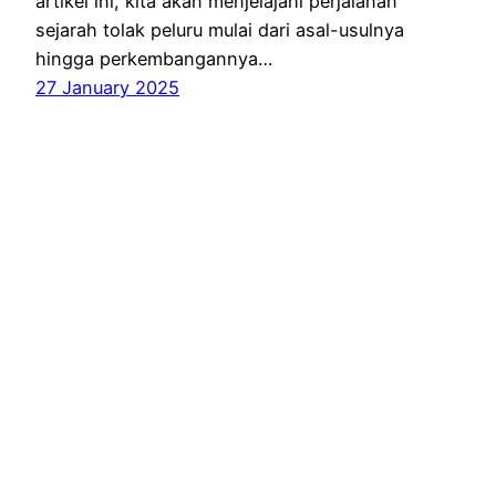
artikel ini, kita akan menjelajahi perjalanan
sejarah tolak peluru mulai dari asal-usulnya
hingga perkembangannya…
27 January 2025