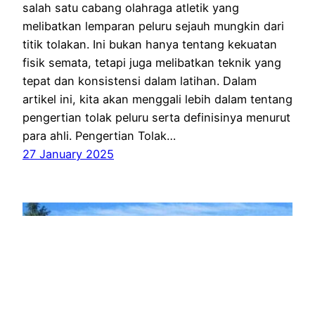
salah satu cabang olahraga atletik yang
melibatkan lemparan peluru sejauh mungkin dari
titik tolakan. Ini bukan hanya tentang kekuatan
fisik semata, tetapi juga melibatkan teknik yang
tepat dan konsistensi dalam latihan. Dalam
artikel ini, kita akan menggali lebih dalam tentang
pengertian tolak peluru serta definisinya menurut
para ahli. Pengertian Tolak…
27 January 2025