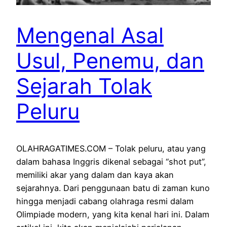
Mengenal Asal
Usul, Penemu, dan
Sejarah Tolak
Peluru
OLAHRAGATIMES.COM – Tolak peluru, atau yang
dalam bahasa Inggris dikenal sebagai “shot put”,
memiliki akar yang dalam dan kaya akan
sejarahnya. Dari penggunaan batu di zaman kuno
hingga menjadi cabang olahraga resmi dalam
Olimpiade modern, yang kita kenal hari ini. Dalam