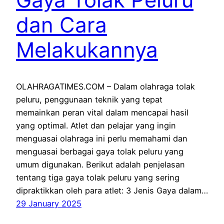
dan Cara
Melakukannya
OLAHRAGATIMES.COM – Dalam olahraga tolak
peluru, penggunaan teknik yang tepat
memainkan peran vital dalam mencapai hasil
yang optimal. Atlet dan pelajar yang ingin
menguasai olahraga ini perlu memahami dan
menguasai berbagai gaya tolak peluru yang
umum digunakan. Berikut adalah penjelasan
tentang tiga gaya tolak peluru yang sering
dipraktikkan oleh para atlet: 3 Jenis Gaya dalam…
29 January 2025