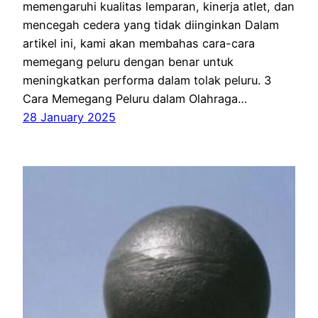
memengaruhi kualitas lemparan, kinerja atlet, dan
mencegah cedera yang tidak diinginkan Dalam
artikel ini, kami akan membahas cara-cara
memegang peluru dengan benar untuk
meningkatkan performa dalam tolak peluru. 3
Cara Memegang Peluru dalam Olahraga…
28 January 2025