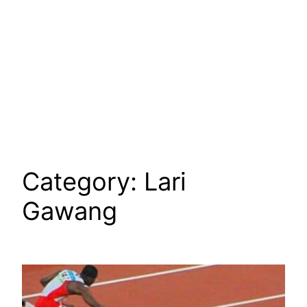
Category:
Lari
Gawang