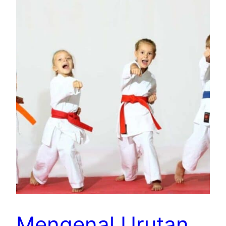
Mengenal Urutan