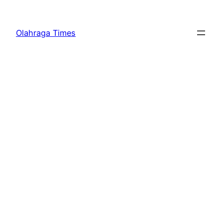
Skip
to
Olahraga Times
content