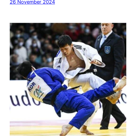
26 November 2024