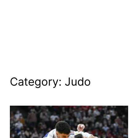
Category:
Judo