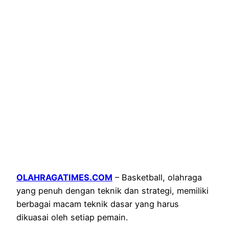
OLAHRAGATIMES.COM
– Basketball, olahraga
yang penuh dengan teknik dan strategi, memiliki
berbagai macam teknik dasar yang harus
dikuasai oleh setiap pemain.