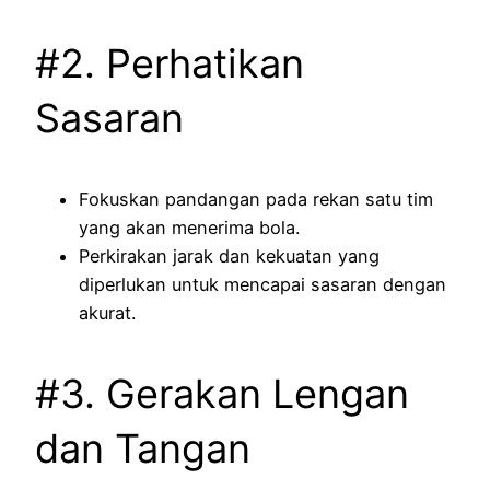
#2. Perhatikan
Sasaran
Fokuskan pandangan pada rekan satu tim
yang akan menerima bola.
Perkirakan jarak dan kekuatan yang
diperlukan untuk mencapai sasaran dengan
akurat.
#3. Gerakan Lengan
dan Tangan