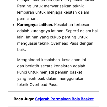
Penting untuk memvariasikan teknik
lemparan untuk menjaga kejutan dalam
permainan.
Kurangnya Latihan
: Kesalahan terbesar
adalah kurangnya latihan. Seperti dalam hal
lain, latihan yang cukup penting untuk
menguasai teknik Overhead Pass dengan
baik.
Menghindari kesalahan-kesalahan ini
dan berlatih secara konsisten adalah
kunci untuk menjadi pemain basket
yang lebih baik dalam menggunakan
teknik Overhead Pass.
Baca Juga:
Sejarah Permainan Bola Basket