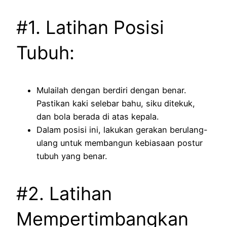
#1. Latihan Posisi
Tubuh:
Mulailah dengan berdiri dengan benar.
Pastikan kaki selebar bahu, siku ditekuk,
dan bola berada di atas kepala.
Dalam posisi ini, lakukan gerakan berulang-
ulang untuk membangun kebiasaan postur
tubuh yang benar.
#2. Latihan
Mempertimbangkan