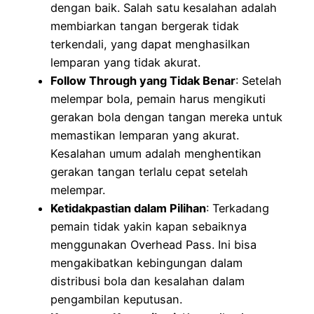
dengan baik. Salah satu kesalahan adalah
membiarkan tangan bergerak tidak
terkendali, yang dapat menghasilkan
lemparan yang tidak akurat.
Follow Through yang Tidak Benar
: Setelah
melempar bola, pemain harus mengikuti
gerakan bola dengan tangan mereka untuk
memastikan lemparan yang akurat.
Kesalahan umum adalah menghentikan
gerakan tangan terlalu cepat setelah
melempar.
Ketidakpastian dalam Pilihan
: Terkadang
pemain tidak yakin kapan sebaiknya
menggunakan Overhead Pass. Ini bisa
mengakibatkan kebingungan dalam
distribusi bola dan kesalahan dalam
pengambilan keputusan.