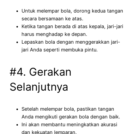
Untuk melempar bola, dorong kedua tangan
secara bersamaan ke atas.
Ketika tangan berada di atas kepala, jari-jari
harus menghadap ke depan.
Lepaskan bola dengan menggerakkan jari-
jari Anda seperti membuka pintu.
#4. Gerakan
Selanjutnya
Setelah melempar bola, pastikan tangan
Anda mengikuti gerakan bola dengan baik.
Ini akan membantu meningkatkan akurasi
dan kekuatan lemparan.