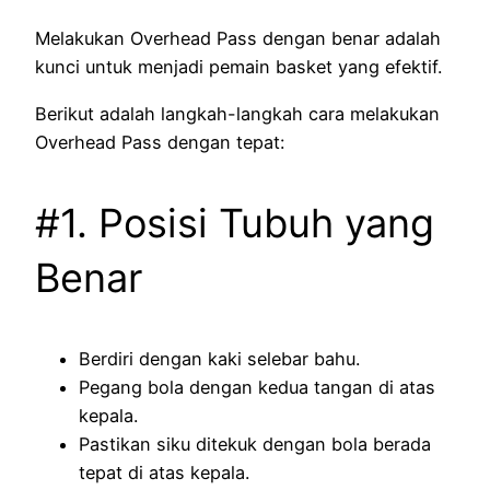
Melakukan Overhead Pass dengan benar adalah
kunci untuk menjadi pemain basket yang efektif.
Berikut adalah langkah-langkah cara melakukan
Overhead Pass dengan tepat:
#1. Posisi Tubuh yang
Benar
Berdiri dengan kaki selebar bahu.
Pegang bola dengan kedua tangan di atas
kepala.
Pastikan siku ditekuk dengan bola berada
tepat di atas kepala.