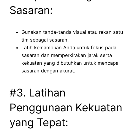
Sasaran:
Gunakan tanda-tanda visual atau rekan satu
tim sebagai sasaran.
Latih kemampuan Anda untuk fokus pada
sasaran dan memperkirakan jarak serta
kekuatan yang dibutuhkan untuk mencapai
sasaran dengan akurat.
#3. Latihan
Penggunaan Kekuatan
yang Tepat: