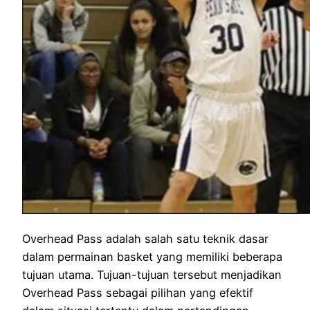
Overhead Pass adalah salah satu teknik dasar
dalam permainan basket yang memiliki beberapa
tujuan utama. Tujuan-tujuan tersebut menjadikan
Overhead Pass sebagai pilihan yang efektif