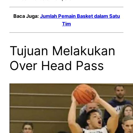
Baca Juga:
Jumlah Pemain Basket dalam Satu
Tim
Tujuan Melakukan
Over Head Pass