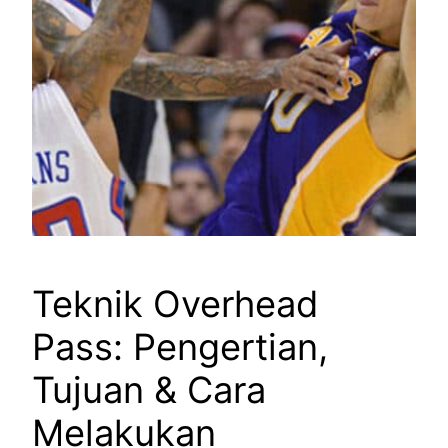
Teknik Overhead
Pass: Pengertian,
Tujuan & Cara
Melakukan