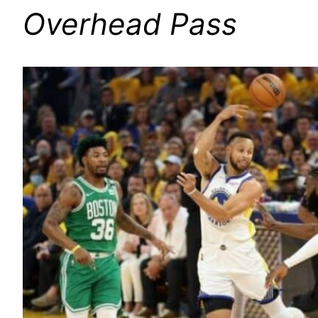
Overhead Pass