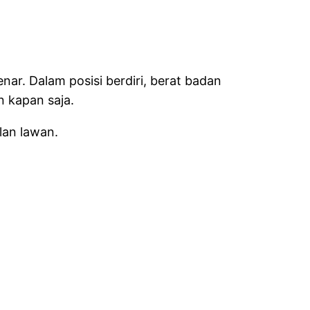
nar. Dalam posisi berdiri, berat badan
n kapan saja.
lan lawan.