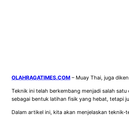
OLAHRAGATIMES.COM
– Muay Thai, juga dikena
Teknik ini telah berkembang menjadi salah satu 
sebagai bentuk latihan fisik yang hebat, tetapi 
Dalam artikel ini, kita akan menjelaskan tekni