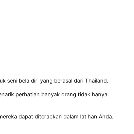
 seni bela diri yang berasal dari Thailand.
menarik perhatian banyak orang tidak hanya
 mereka dapat diterapkan dalam latihan Anda.