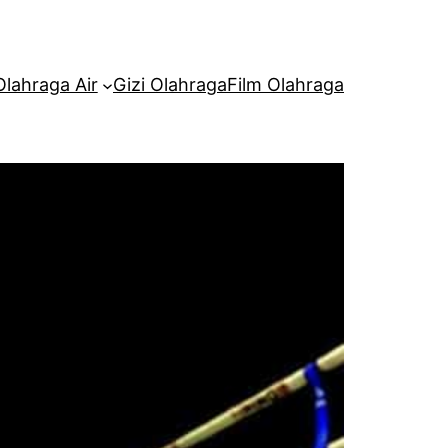
Olahraga Air
Gizi Olahraga
Film Olahraga