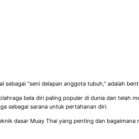
l sebagai “seni delapan anggota tubuh,” adalah bentuk
olahraga bela diri paling populer di dunia dan telah 
juga sebagai sarana untuk pertahanan diri.
k-teknik dasar Muay Thai yang penting dan bagaimana