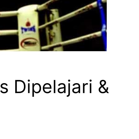
 Dipelajari &