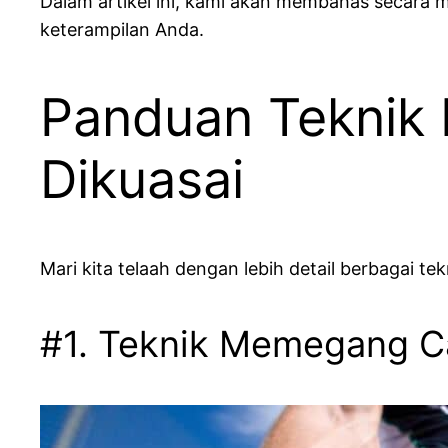
Dalam artikel ini, kami akan membahas secara m
keterampilan Anda.
Panduan Teknik 
Dikuasai
Mari kita telaah dengan lebih detail berbagai t
#1. Teknik Memegang 