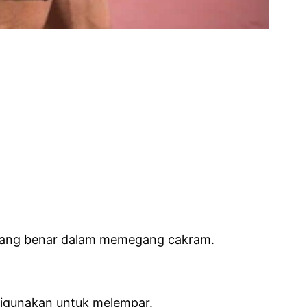
yang benar dalam memegang cakram.
digunakan untuk melempar.