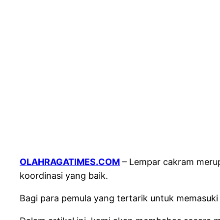
OLAHRAGATIMES.COM
– Lempar cakram merupa
koordinasi yang baik.
Bagi para pemula yang tertarik untuk memasuki