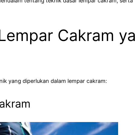
endalam tentang teknik dasar lempar cakram, serta 
Lempar Cakram ya
eknik yang diperlukan dalam lempar cakram:
Cakram