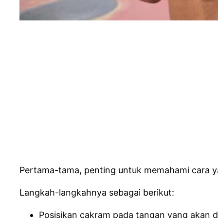
Pertama-tama, penting untuk memahami cara 
Langkah-langkahnya sebagai berikut:
Posisikan cakram pada tangan yang akan 