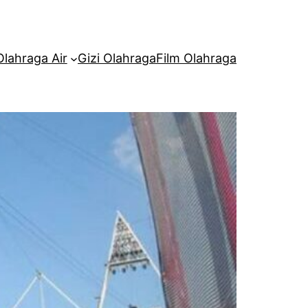
Olahraga Air
Gizi Olahraga
Film Olahraga