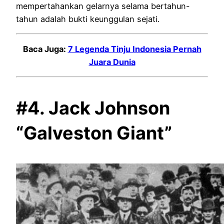
mempertahankan gelarnya selama bertahun-
tahun adalah bukti keunggulan sejati.
Baca Juga:
7 Legenda Tinju Indonesia Pernah
Juara Dunia
#4. Jack Johnson
“Galveston Giant”