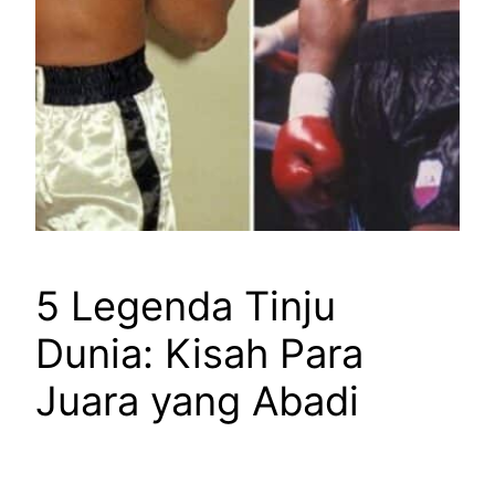
5 Legenda Tinju
Dunia: Kisah Para
Juara yang Abadi