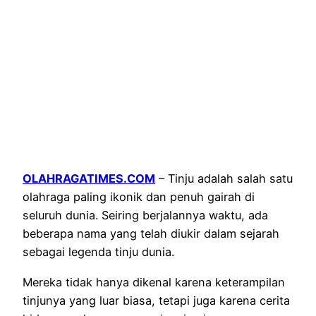
OLAHRAGATIMES.COM
– Tinju adalah salah satu
olahraga paling ikonik dan penuh gairah di
seluruh dunia. Seiring berjalannya waktu, ada
beberapa nama yang telah diukir dalam sejarah
sebagai legenda tinju dunia.
Mereka tidak hanya dikenal karena keterampilan
tinjunya yang luar biasa, tetapi juga karena cerita