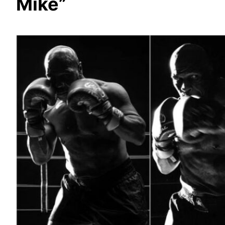
Mike”