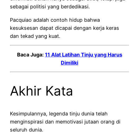
sebagai politisi yang berdedikasi.
Pacquiao adalah contoh hidup bahwa
kesuksesan dapat dicapai dengan kerja keras
dan tekad yang kuat.
Baca Juga:
11 Alat Latihan Tinju yang Harus
Dimiliki
Akhir Kata
Kesimpulannya, legenda tinju dunia telah
menginspirasi dan memotivasi jutaan orang di
seluruh dunia.