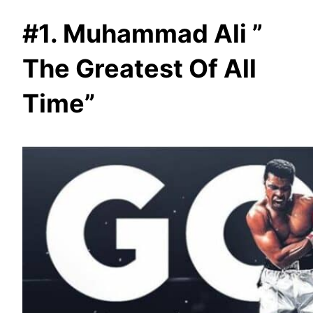
#1. Muhammad Ali ”
The Greatest Of All
Time”