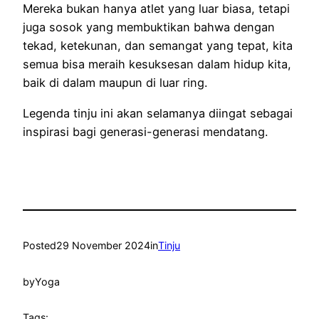
Mereka bukan hanya atlet yang luar biasa, tetapi
juga sosok yang membuktikan bahwa dengan
tekad, ketekunan, dan semangat yang tepat, kita
semua bisa meraih kesuksesan dalam hidup kita,
baik di dalam maupun di luar ring.
Legenda tinju ini akan selamanya diingat sebagai
inspirasi bagi generasi-generasi mendatang.
Posted
29 November 2024
in
Tinju
by
Yoga
Tags: