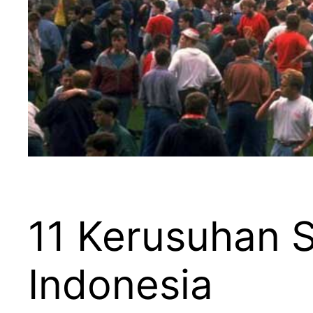
11 Kerusuhan S
Indonesia