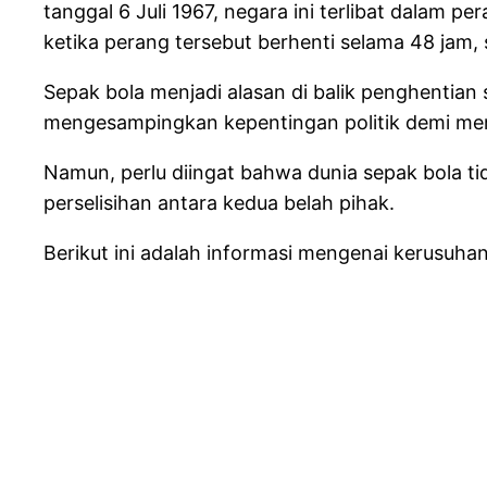
tanggal 6 Juli 1967, negara ini terlibat dalam
ketika perang tersebut berhenti selama 48 jam, 
Sepak bola menjadi alasan di balik penghentian
mengesampingkan kepentingan politik demi mem
Namun, perlu diingat bahwa dunia sepak bola t
perselisihan antara kedua belah pihak.
Berikut ini adalah informasi mengenai kerusuhan