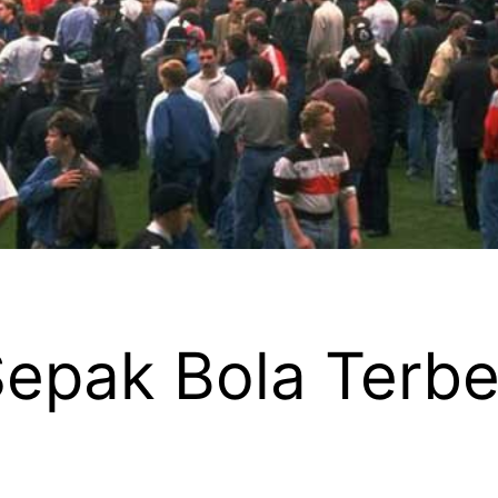
epak Bola Terbe