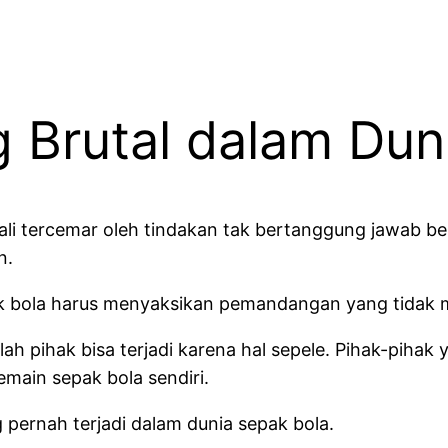
g Brutal dalam Dun
li tercemar oleh tindakan tak bertanggung jawab beb
n.
k bola harus menyaksikan pemandangan yang tidak m
h pihak bisa terjadi karena hal sepele. Pihak-pihak y
emain sepak bola sendiri.
 pernah terjadi dalam dunia sepak bola.