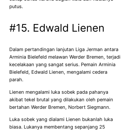
putus.
#15. Edwald Lienen
Dalam pertandingan lanjutan Liga Jerman antara
Arminia Bielefeld melawan Werder Bremen, terjadi
kecelakaan yang sangat serius. Pemain Arminia
Bielefeld, Edwald Lienen, mengalami cedera
parah.
Lienen mengalami luka sobek pada pahanya
akibat tekel brutal yang dilakukan oleh pemain
bertahan Werder Bremen, Norbert Siegmann.
Luka sobek yang dialami Lienen bukanlah luka
biasa. Lukanya membentang sepanjang 25