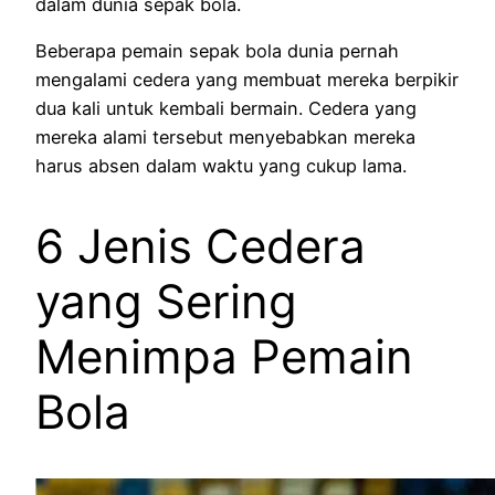
dalam dunia sepak bola.
Beberapa pemain sepak bola dunia pernah
mengalami cedera yang membuat mereka berpikir
dua kali untuk kembali bermain. Cedera yang
mereka alami tersebut menyebabkan mereka
harus absen dalam waktu yang cukup lama.
6 Jenis Cedera
yang Sering
Menimpa Pemain
Bola