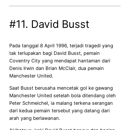
#11. David Busst
Pada tanggal 8 April 1996, terjadi tragedi yang
tak terlupakan bagi David Busst, pemain
Coventry City yang mendapat hantaman dari
Denis Irwin dan Brian McClair, dua pemain
Manchester United.
Saat Busst berusaha mencetak gol ke gawang
Manchester United setelah bola ditendang oleh
Peter Schmeichel, ia malang terkena serangan
dari kedua pemain tersebut yang datang dari
arah yang berlawanan.