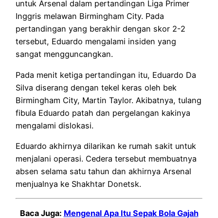
untuk Arsenal dalam pertandingan Liga Primer
Inggris melawan Birmingham City. Pada
pertandingan yang berakhir dengan skor 2-2
tersebut, Eduardo mengalami insiden yang
sangat mengguncangkan.
Pada menit ketiga pertandingan itu, Eduardo Da
Silva diserang dengan tekel keras oleh bek
Birmingham City, Martin Taylor. Akibatnya, tulang
fibula Eduardo patah dan pergelangan kakinya
mengalami dislokasi.
Eduardo akhirnya dilarikan ke rumah sakit untuk
menjalani operasi. Cedera tersebut membuatnya
absen selama satu tahun dan akhirnya Arsenal
menjualnya ke Shakhtar Donetsk.
Baca Juga:
Mengenal Apa Itu Sepak Bola G
ajah