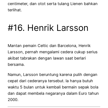
centimeter, dan otot serta tulang Lienen bahkan
terlihat.
#16. Henrik Larsson
Mantan pemain Celtic dan Barcelona, Henrik
Larsson, pernah mengalami cedera cukup serius
akibat tabrakan dengan lawan saat berlari
bersama.
Namun, Larsson beruntung karena pulih dengan
cepat dari cederanya tersebut. Ia hanya butuh
waktu 5 bulan untuk kembali bermain sepak bola
dan dapat membela negaranya dalam Euro tahun
2000.