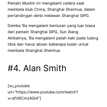
Pemain Muslim ini mengalami cedera saat
membela klub China, Shanghai Shenhua, dalam
pertandingan derbi melawan Shanghai SIPG.
Demba ‘Ba mengalami benturan yang luar biasa
dari pemain Shanghai SIPG, Sun Xiang.
Akibatnya, ‘Ba mengalami patah kaki pada tulang
tibia dan harus absen beberapa bulan untuk
membela Shanghai Shenhua.
#4. Alan Smith
[su_youtube
url=”https://www.youtube.com/watch?
v=afVBCmzAGl4″]