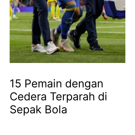
15 Pemain dengan
Cedera Terparah di
Sepak Bola