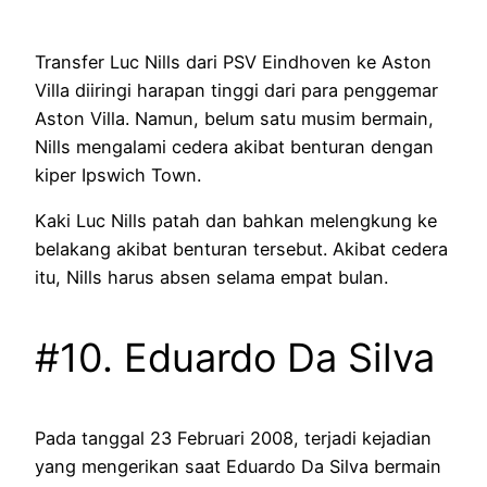
Transfer Luc Nills dari PSV Eindhoven ke Aston
Villa diiringi harapan tinggi dari para penggemar
Aston Villa. Namun, belum satu musim bermain,
Nills mengalami cedera akibat benturan dengan
kiper Ipswich Town.
Kaki Luc Nills patah dan bahkan melengkung ke
belakang akibat benturan tersebut. Akibat cedera
itu, Nills harus absen selama empat bulan.
#10. Eduardo Da Silva
Pada tanggal 23 Februari 2008, terjadi kejadian
yang mengerikan saat Eduardo Da Silva bermain