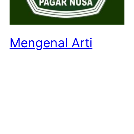
Mengenal Arti
Lambang Pencak
Silat Pagar Nusa
OLAHRAGATIMES.COM – Pagar Nusa, sebuah
perguruan silat yang dikenal luas di Indonesia,
memiliki identitas yang khas dan mendalam
melalui lambangnya yang bernama “Pagar Nusa”.
Lambang ini bukan hanya sekadar gambar,
melainkan sebuah representasi filosofis yang