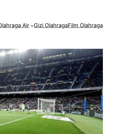
Olahraga Air
Gizi Olahraga
Film Olahraga