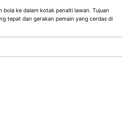
bola ke dalam kotak penalti lawan. Tujuan
ng tepat dan gerakan pemain yang cerdas di