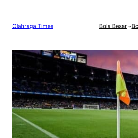
Skip
to
content
Olahraga Times
Bola Besar
Bo