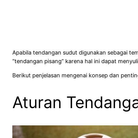
Apabila tendangan sudut digunakan sebagai te
“tendangan pisang” karena hal ini dapat menyul
Berikut penjelasan mengenai konsep dan penti
Aturan Tendanga