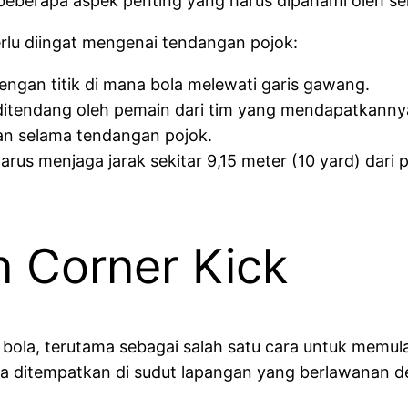
beberapa aspek penting yang harus dipahami oleh se
rlu diingat mengenai tendangan pojok:
engan titik di mana bola melewati garis gawang.
 ditendang oleh pemain dari tim yang mendapatkanny
an selama tendangan pojok.
arus menjaga jarak sekitar 9,15 meter (10 yard) da
n Corner Kick
k bola, terutama sebagai salah satu cara untuk memu
ola ditempatkan di sudut lapangan yang berlawanan 