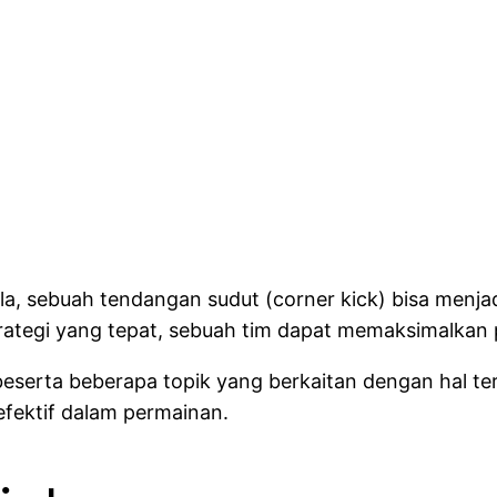
la, sebuah tendangan sudut (corner kick) bisa menj
ategi yang tepat, sebuah tim dapat memaksimalkan p
k beserta beberapa topik yang berkaitan dengan hal
ektif dalam permainan.