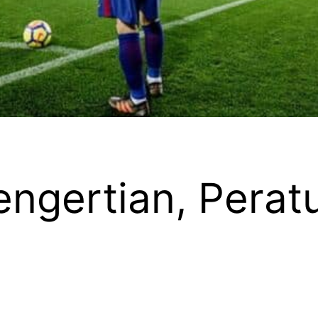
engertian, Perat