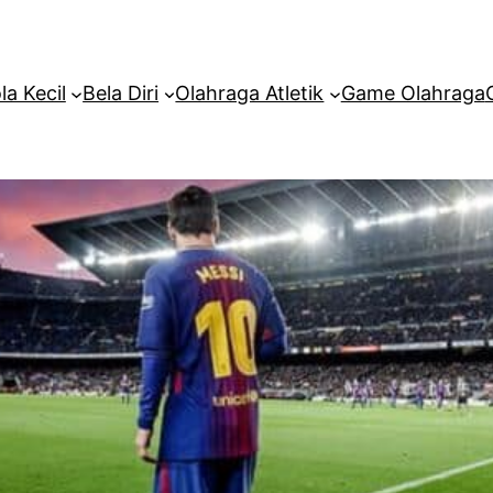
la Kecil
Bela Diri
Olahraga Atletik
Game Olahraga